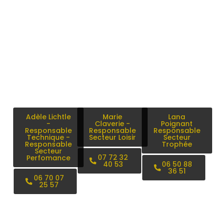
Adèle Lichtle
Marie
Lana
-
Claverie -
Poignant
Responsable
Responsable
Responsable
Technique -
Secteur Loisir
Secteur
Responsable
Trophée
Secteur
07 72 32
Perfomance
40 53
06 50 88
36 51
06 70 07
25 57