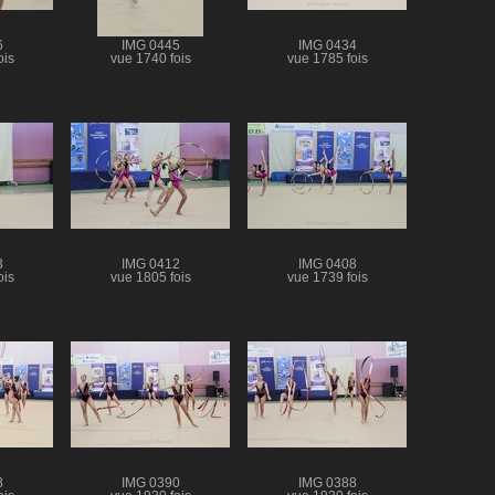
6
IMG 0445
IMG 0434
ois
vue 1740 fois
vue 1785 fois
3
IMG 0412
IMG 0408
ois
vue 1805 fois
vue 1739 fois
8
IMG 0390
IMG 0388