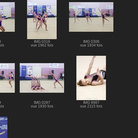
8
IMG 0316
IMG 0306
ois
vue 1962 fois
vue 1934 fois
9
IMG 0287
IMG 9987
ois
vue 1930 fois
vue 2115 fois