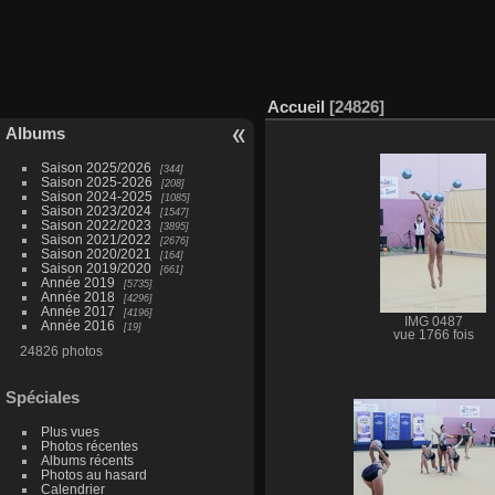
Accueil
24826
Albums
Saison 2025/2026
344
Saison 2025-2026
208
Saison 2024-2025
1085
Saison 2023/2024
1547
Saison 2022/2023
3895
Saison 2021/2022
2676
Saison 2020/2021
164
Saison 2019/2020
661
Année 2019
5735
Année 2018
4296
Année 2017
4196
IMG 0487
Année 2016
19
vue 1766 fois
24826 photos
Spéciales
Plus vues
Photos récentes
Albums récents
Photos au hasard
Calendrier