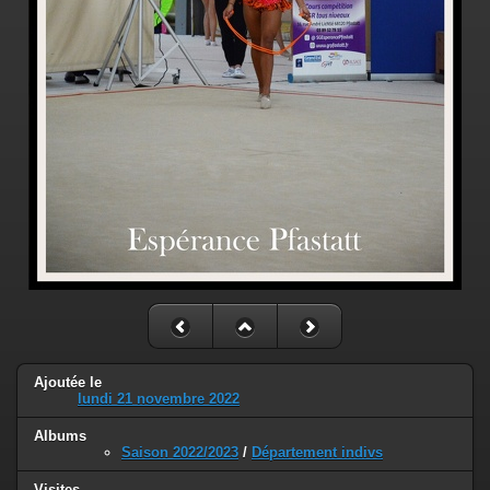
Ajoutée le
lundi 21 novembre 2022
Albums
Saison 2022/2023
/
Département indivs
Visites