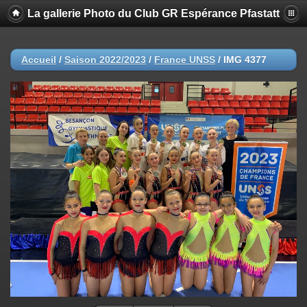
La gallerie Photo du Club GR Espérance Pfastatt
Accueil
/
Saison 2022/2023
/
France UNSS
/
IMG 4377