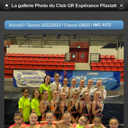
La gallerie Photo du Club GR Espérance Pfastatt
Accueil
/
Saison 2022/2023
/
France UNSS
/
IMG 4372