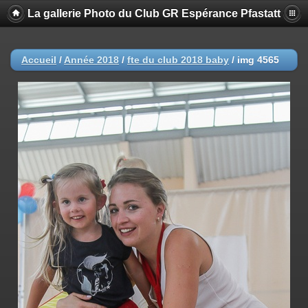
La gallerie Photo du Club GR Espérance Pfastatt
Accueil
/
Année 2018
/
fte du club 2018 baby
/
img 4565